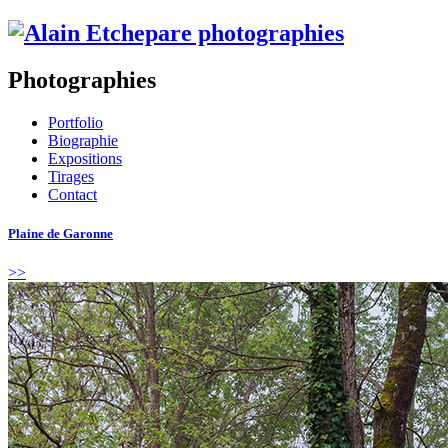
Photographies
Portfolio
Biographie
Expositions
Tirages
Contact
Plaine de Garonne
>>