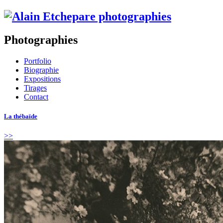
Photographies
Portfolio
Biographie
Expositions
Tirages
Contact
La thébaïde
>>