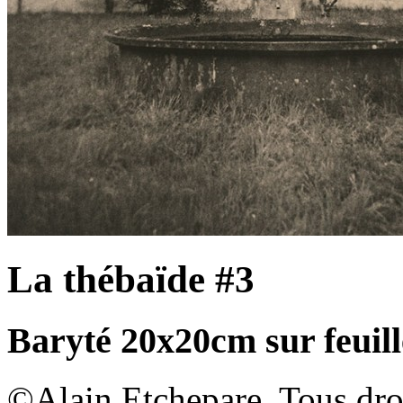
La thébaïde #3
Baryté 20x20cm sur feuill
©Alain Etchepare. Tous dro