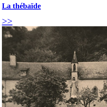
La thébaïde
>>