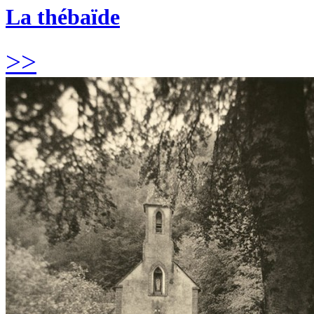
La thébaïde
>>