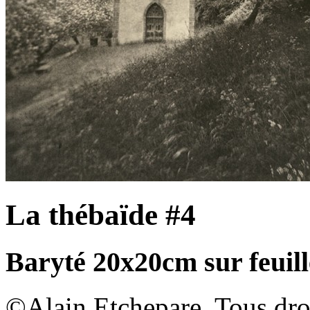
La thébaïde #4
Baryté 20x20cm sur feuill
©Alain Etchepare. Tous dro