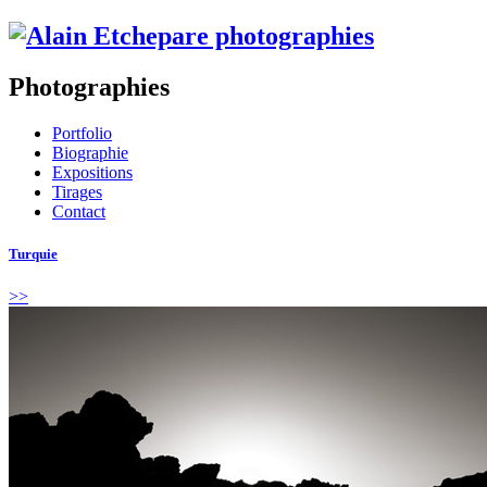
Photographies
Portfolio
Biographie
Expositions
Tirages
Contact
Turquie
>>